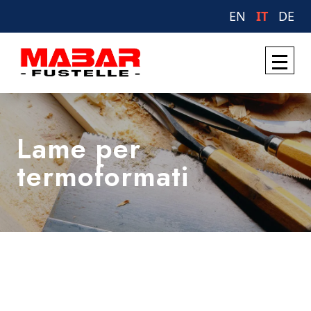
EN
IT
DE
Lame per
termoformati