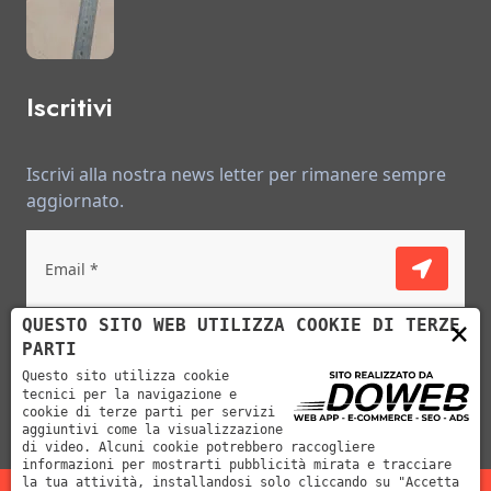
Iscritivi
Iscrivi alla nostra news letter per rimanere sempre
aggiornato.
Ho letto e accetto le condizioni descritte
×
QUESTO SITO WEB UTILIZZA COOKIE DI TERZE
nell'informativa sulla privacy.
PARTI
Questo sito utilizza cookie
tecnici per la navigazione e
cookie di terze parti per servizi
aggiuntivi come la visualizzazione
di video. Alcuni cookie potrebbero raccogliere
informazioni per mostrarti pubblicità mirata e tracciare
la tua attività, installandosi solo cliccando su "Accetta