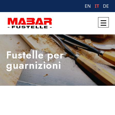
EN
IT
DE
Fustelle per
guarnizioni