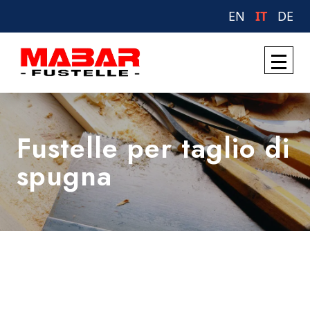
EN
IT
DE
Fustelle per taglio di
spugna