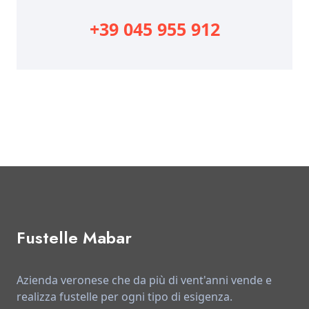
+39 045 955 912
Fustelle Mabar
Azienda veronese che da più di vent'anni vende e
realizza fustelle per ogni tipo di esigenza.