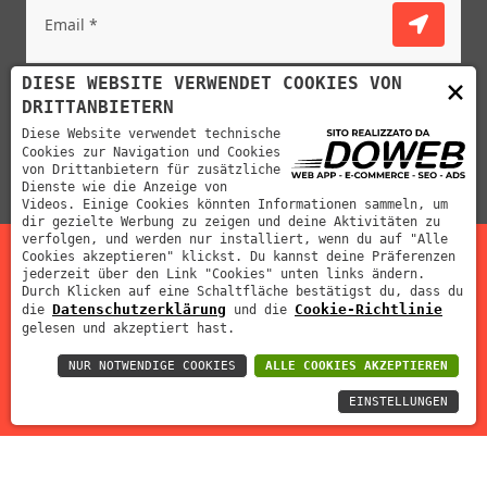
Ich habe gelesen und akzeptiere die
×
DIESE WEBSITE VERWENDET COOKIES VON
datenschutzerklärung
DRITTANBIETERN
Diese Website verwendet technische
Cookies zur Navigation und Cookies
von Drittanbietern für zusätzliche
Dienste wie die Anzeige von
Videos. Einige Cookies könnten Informationen sammeln, um
dir gezielte Werbung zu zeigen und deine Aktivitäten zu
verfolgen, und werden nur installiert, wenn du auf "Alle
Cookies akzeptieren" klickst. Du kannst deine Präferenzen
jederzeit über den Link "Cookies" unten links ändern.
Mabar Fustelle s.r.l | P.IVA: 02012390239 | REA: VR-212311
Durch Klicken auf eine Schaltfläche bestätigst du, dass du
Datenschutzerklärung
Cookie-Richtlinie
die
und die
| Cap. Soc: 70000 €
gelesen und akzeptiert hast.
NUR NOTWENDIGE COOKIES
ALLE COOKIES AKZEPTIEREN
EINSTELLUNGEN
Privacy Policy
Cookie policy