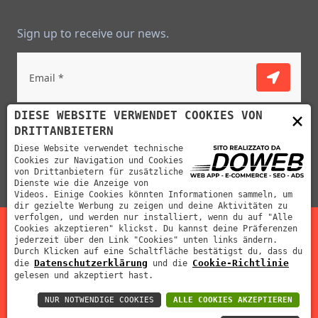
Sign up to receive our news.
Ich habe gelesen und akzeptiere die
×
DIESE WEBSITE VERWENDET COOKIES VON
datenschutzerklärung
DRITTANBIETERN
Diese Website verwendet technische
Cookies zur Navigation und Cookies
von Drittanbietern für zusätzliche
Dienste wie die Anzeige von
Videos. Einige Cookies könnten Informationen sammeln, um
dir gezielte Werbung zu zeigen und deine Aktivitäten zu
verfolgen, und werden nur installiert, wenn du auf "Alle
Cookies akzeptieren" klickst. Du kannst deine Präferenzen
jederzeit über den Link "Cookies" unten links ändern.
Mabar Fustelle s.r.l | P.IVA: 02012390239 | REA: VR-212311
Durch Klicken auf eine Schaltfläche bestätigst du, dass du
Datenschutzerklärung
Cookie-Richtlinie
die
und die
| Cap. Soc: 70000 €
gelesen und akzeptiert hast.
NUR NOTWENDIGE COOKIES
ALLE COOKIES AKZEPTIEREN