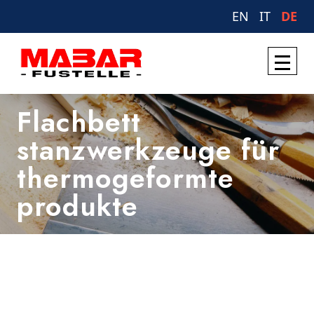
EN
IT
DE
Flachbett
stanzwerkzeuge für
thermogeformte
produkte